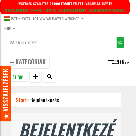
DECEMBER 31-IG -20% KEDVEZMÉNY LEGGINGS-EKRE.
KUPONKÓD: LEGGINGS20
ISTEN HOZTA, ACTIVEWEAR MAGYAR WEBSHOP!
HUF
KATEGÓRIÁK
★ VISSZAJELZÉSEK
0 Ft
Start
Bejelentkezés
BEJELENTKEZÉ