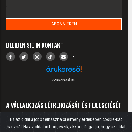
BLEIBEN SIE IN KONTAKT
-
Árukereső.hu
A VÁLLALKOZÁS LÉTREHOZÁSÁT ÉS FEJLESZTÉSÉT
A „VÁLLALKOZÓ START” PROGRAM KERETÉBEN
Ez az oldal a jobb felhasználói élmény érdekében cookie-kat
AZ OFA NONPROFIT KFT. TÁMOGATTA. A
használ. Ha az oldalon böngészik, akkor elfogadja, hogy az oldal