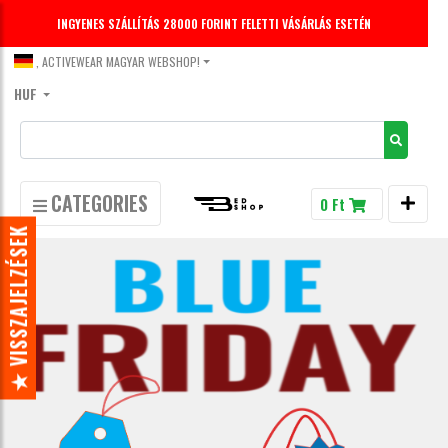
INGYENES SZÁLLÍTÁS 28000 FORINT FELETTI VÁSÁRLÁS ESETÉN
, ACTIVEWEAR MAGYAR WEBSHOP!
HUF
CATEGORIES
0 Ft
★ VISSZAJELZÉSEK