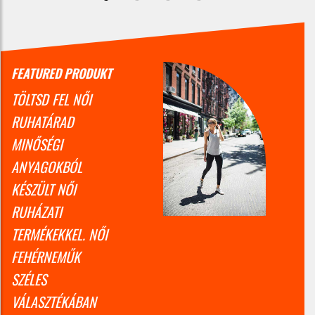
FEATURED PRODUKT
TÖLTSD FEL NŐI
RUHATÁRAD
MINŐSÉGI
ANYAGOKBÓL
KÉSZÜLT NŐI
RUHÁZATI
TERMÉKEKKEL. NŐI
FEHÉRNEMŰK
SZÉLES
VÁLASZTÉKÁBAN