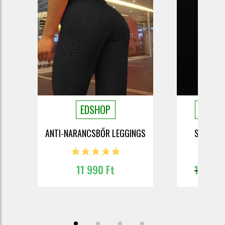
EDSHOP
EDSHO
ANTI-NARANCSBŐR LEGGINGS
SOFT LE
11 990 Ft
19 037 