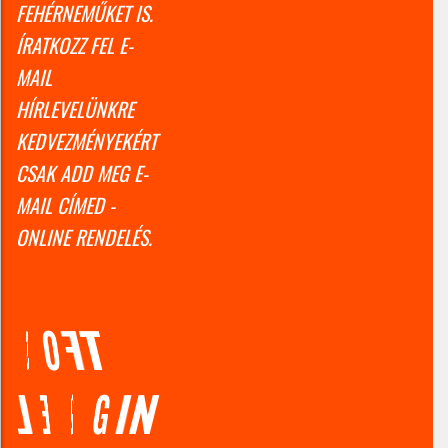
FEHÉRNEMŰKET IS.
ÍRATKOZZ FEL E-
MAIL
HÍRLEVELÜNKRE
KEDVEZMÉNYEKÉRT
CSAK ADD MEG E-
MAIL CÍMED -
ONLINE RENDELÉS.
S
O
F
T
L
E
G
G
I
N