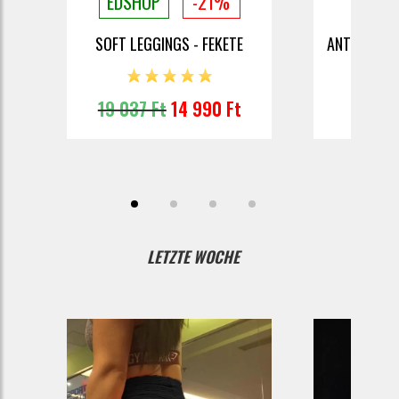
EDSHOP
-21%
E
SOFT LEGGINGS - FEKETE
ANTI-NARA
19 037 Ft
14 990 Ft
11
LETZTE WOCHE