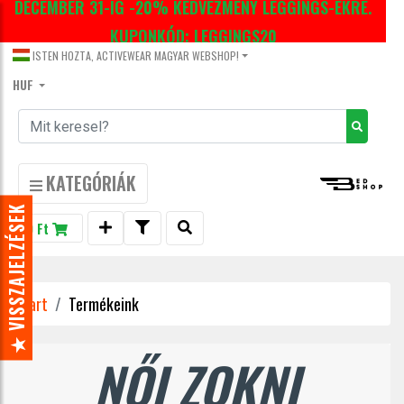
DECEMBER 31-IG -20% KEDVEZMÉNY LEGGINGS-EKRE.
KUPONKÓD: LEGGINGS20
ISTEN HOZTA, ACTIVEWEAR MAGYAR WEBSHOP!
HUF
KATEGÓRIÁK
★ VISSZAJELZÉSEK
0 Ft
Start
Termékeink
NŐI ZOKNI