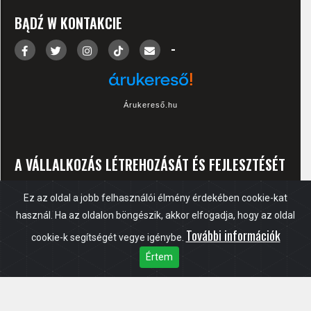
BĄDŹ W KONTAKCIE
-
Árukereső.hu
A VÁLLALKOZÁS LÉTREHOZÁSÁT ÉS FEJLESZTÉSÉT
A „VÁLLALKOZÓ START” PROGRAM KERETÉBEN
Ez az oldal a jobb felhasználói élmény érdekében cookie-kat
AZ OFA NONPROFIT KFT. TÁMOGATTA. A
használ. Ha az oldalon böngészik, akkor elfogadja, hogy az oldal
További információk
TÁMOGATÁS FORRÁSÁT A NEMZETI
cookie-k segítségét vegye igénybe.
Értem
FOGLALKOZTATÁSI ALAP BIZTOSÍTOTTA.