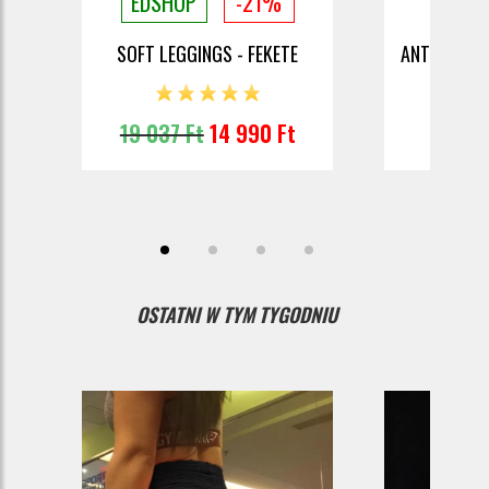
EDSHOP
-21%
E
SOFT LEGGINGS - FEKETE
ANTI-NARA
19 037 Ft
14 990 Ft
11
OSTATNI W TYM TYGODNIU