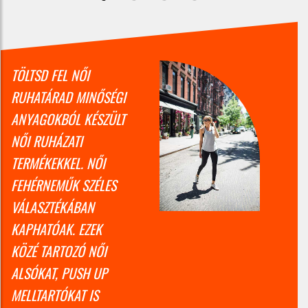
TÖLTSD FEL NŐI
RUHATÁRAD MINŐSÉGI
ANYAGOKBÓL KÉSZÜLT
NŐI RUHÁZATI
TERMÉKEKKEL. NŐI
FEHÉRNEMŰK SZÉLES
VÁLASZTÉKÁBAN
KAPHATÓAK. EZEK
KÖZÉ TARTOZÓ NŐI
ALSÓKAT, PUSH UP
MELLTARTÓKAT IS