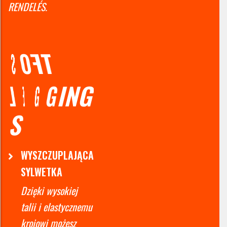
RENDELÉS.
S
O
F
T
L
E
G
G
N
G
S
WYSZCZUPLAJĄCA
SYLWETKA
Dzięki wysokiej
talii i elastycznemu
krojowi możesz