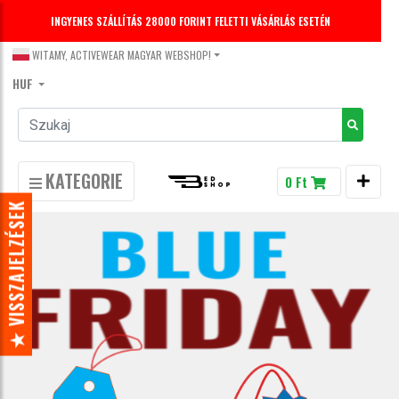
INGYENES SZÁLLÍTÁS 28000 FORINT FELETTI VÁSÁRLÁS ESETÉN
WITAMY, ACTIVEWEAR MAGYAR WEBSHOP!
HUF
KATEGORIE
0 Ft
★ VISSZAJELZÉSEK