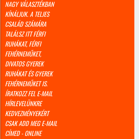
NAGY VÁLASZTÉKBAN
KÍNÁLJUK. A TELJES
CSALÁD SZÁMÁRA
TALÁLSZ ITT FÉRFI
RUHÁKAT, FÉRFI
FEHÉRNEMŰKET,
DIVATOS GYEREK
RUHÁKAT ÉS GYEREK
FEHÉRNEMŰKET IS.
ÍRATKOZZ FEL E-MAIL
HÍRLEVELÜNKRE
KEDVEZMÉNYEKÉRT
CSAK ADD MEG E-MAIL
CÍMED - ONLINE