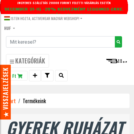
DECEMBER 31-IG -20% KEDVEZMÉNY LEGGINGS-EKRE.
KUPONKÓD: LEGGINGS20
ISTEN HOZTA, ACTIVEWEAR MAGYAR WEBSHOP!
HUF
KATEGÓRIÁK
★ VISSZAJELZÉSEK
0 Ft
Start
Termékeink
GYEREK RUHÁZAT