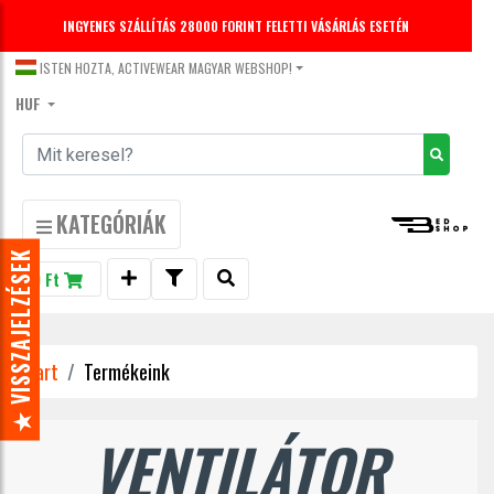
INGYENES SZÁLLÍTÁS 28000 FORINT FELETTI VÁSÁRLÁS ESETÉN
DECEMBER 31-IG -20% KEDVEZMÉNY LEGGINGS-EKRE.
KUPONKÓD: LEGGINGS20
ISTEN HOZTA, ACTIVEWEAR MAGYAR WEBSHOP!
HUF
KATEGÓRIÁK
★ VISSZAJELZÉSEK
0 Ft
Start
Termékeink
VENTILÁTOR