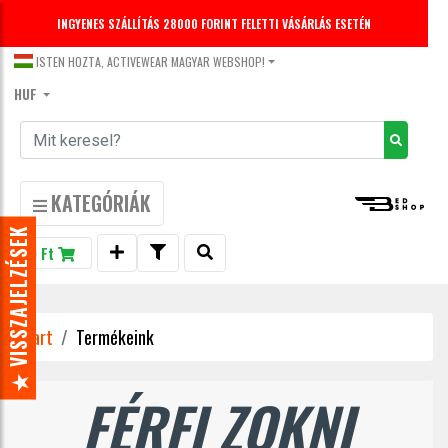
INGYENES SZÁLLÍTÁS 28000 FORINT FELETTI VÁSÁRLÁS ESETÉN
DECEMBER 31-IG -20% KEDVEZMÉNY LEGGINGS-EKRE.
KUPONKÓD: LEGGINGS20
ISTEN HOZTA, ACTIVEWEAR MAGYAR WEBSHOP!
HUF
KATEGÓRIÁK
★ VISSZAJELZÉSEK
0 Ft
Start
Termékeink
FÉRFI ZOKNI