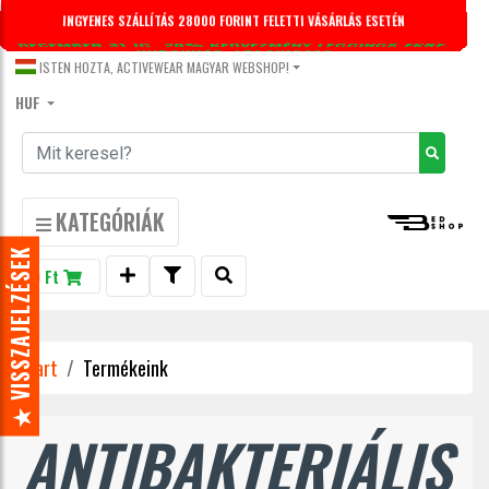
INGYENES SZÁLLÍTÁS 28000 FORINT FELETTI VÁSÁRLÁS ESETÉN
DECEMBER 31-IG -20% KEDVEZMÉNY LEGGINGS-EKRE.
KUPONKÓD: LEGGINGS20
ISTEN HOZTA, ACTIVEWEAR MAGYAR WEBSHOP!
HUF
KATEGÓRIÁK
★ VISSZAJELZÉSEK
0 Ft
Start
Termékeink
ANTIBAKTERIÁLIS