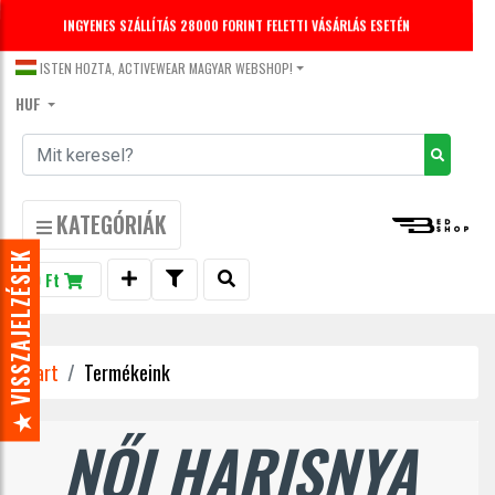
INGYENES SZÁLLÍTÁS 28000 FORINT FELETTI VÁSÁRLÁS ESETÉN
DECEMBER 31-IG -20% KEDVEZMÉNY LEGGINGS-EKRE.
KUPONKÓD: LEGGINGS20
ISTEN HOZTA, ACTIVEWEAR MAGYAR WEBSHOP!
HUF
KATEGÓRIÁK
★ VISSZAJELZÉSEK
0 Ft
Start
Termékeink
NŐI HARISNYA