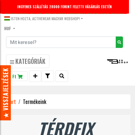
INGYENES SZÁLLÍTÁS 28000 FORINT FELETTI VÁSÁRLÁS ESETÉN
DECEMBER 31-IG -20% KEDVEZMÉNY LEGGINGS-EKRE.
KUPONKÓD: LEGGINGS20
ISTEN HOZTA, ACTIVEWEAR MAGYAR WEBSHOP!
HUF
KATEGÓRIÁK
★ VISSZAJELZÉSEK
0 Ft
Start
Termékeink
TÉRDFIX