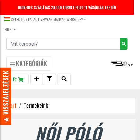
INGYENES SZÁLLÍTÁS 28000 FORINT FELETTI VÁSÁRLÁS ESETÉN
DECEMBER 31-IG -20% KEDVEZMÉNY LEGGINGS-EKRE.
KUPONKÓD: LEGGINGS20
ISTEN HOZTA, ACTIVEWEAR MAGYAR WEBSHOP!
HUF
KATEGÓRIÁK
★ VISSZAJELZÉSEK
0 Ft
Start
Termékeink
NŐI PÓLÓ