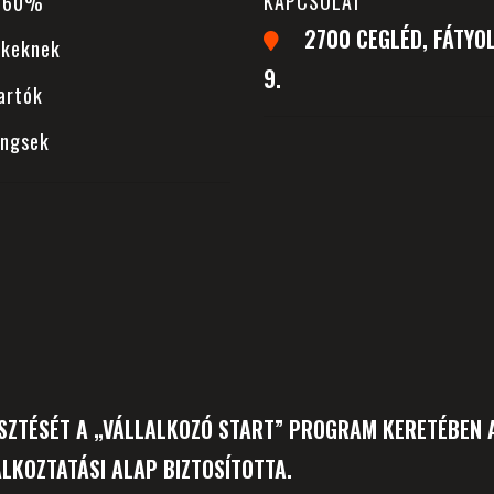
KAPCSOLAT
 -60%
2700 CEGLÉD, FÁTYOL
ekeknek
9.
artók
ingsek
SZTÉSÉT A „VÁLLALKOZÓ START” PROGRAM KERETÉBEN A
LKOZTATÁSI ALAP BIZTOSÍTOTTA.