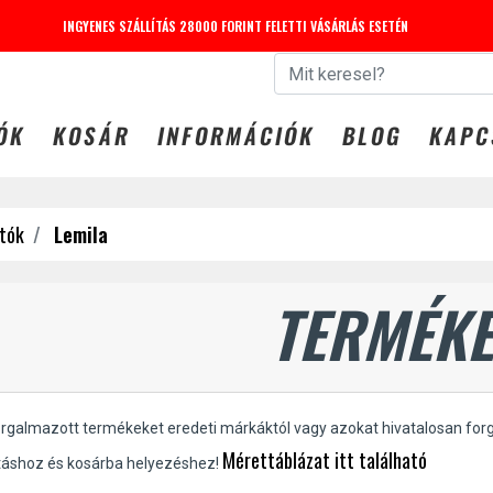
INGYENES SZÁLLÍTÁS 28000 FORINT FELETTI VÁSÁRLÁS ESETÉN
 31-IG -20% KEDVEZMÉNY LEGGINGS-EKRE. KUPONKÓD: LEG
ÓK
KOSÁR
INFORMÁCIÓK
BLOG
KAPC
tók
Lemila
TERMÉKE
orgalmazott termékeket eredeti márkáktól vagy azokat hivatalosan for
Mérettáblázat itt található
táshoz és kosárba helyezéshez!