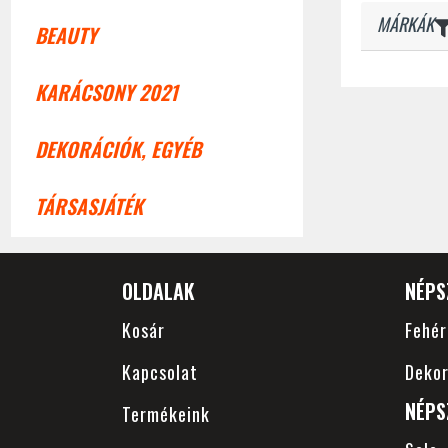
MÁRKÁK
BEAUTY
KARÁCSONY 2021
DEKORÁCIÓK, EGYÉB
TÁRSASJÁTÉK
OLDALAK
NÉPS
Kosár
Fehé
Kapcsolat
Dekor
NÉPS
Termékeink