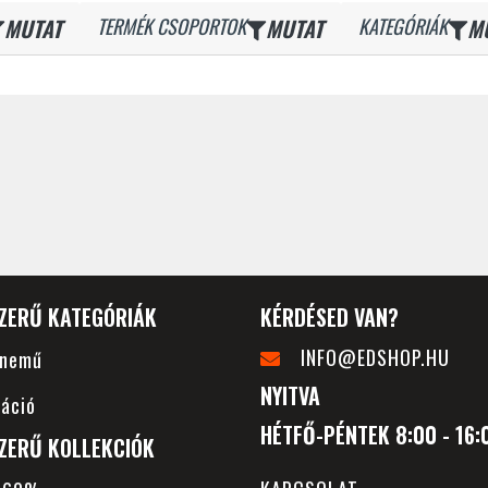
MUTAT
TERMÉK CSOPORTOK
MUTAT
KATEGÓRIÁK
M
ZERŰ KATEGÓRIÁK
KÉRDÉSED VAN?
INFO@EDSHOP.HU
rnemű
NYITVA
áció
HÉTFŐ-PÉNTEK 8:00 - 16:
ZERŰ KOLLEKCIÓK