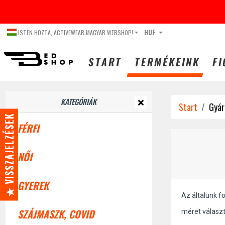
DECEMBER
HUF
ISTEN HOZTA, ACTIVEWEAR MAGYAR WEBSHOP!
START
TERMÉKEINK
FI
KATEGÓRIÁK
Start
Gyár
★ VISSZAJELZÉSEK
FÉRFI
NŐI
GYEREK
Az általunk f
SZÁJMASZK, COVID
méret válasz