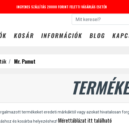
INGYENES SZÁLLÍTÁS 28000 FORINT FELETTI VÁSÁRLÁS ESETÉN
 31-IG -20% KEDVEZMÉNY LEGGINGS-EKRE. KUPONKÓD: LEG
ÓK
KOSÁR
INFORMÁCIÓK
BLOG
KAPC
tók
Mr. Pamut
TERMÉKE
orgalmazott termékeket eredeti márkáktól vagy azokat hivatalosan for
Mérettáblázat itt található
táshoz és kosárba helyezéshez!