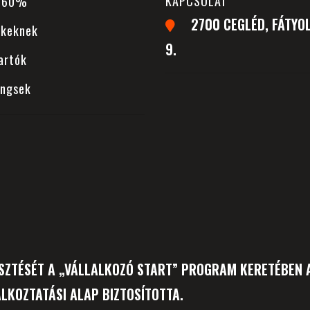
KAPCSOLAT
 -60%
2700 CEGLÉD, FÁTYOL
ekeknek
9.
artók
ingsek
SZTÉSÉT A „VÁLLALKOZÓ START” PROGRAM KERETÉBEN A
LKOZTATÁSI ALAP BIZTOSÍTOTTA.