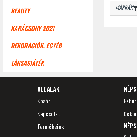
MÁRKÁK
BEAUTY
KARÁCSONY 2021
DEKORÁCIÓK, EGYÉB
TÁRSASJÁTÉK
OLDALAK
NÉPS
Kosár
Fehé
Kapcsolat
Dekor
NÉPS
Termékeink