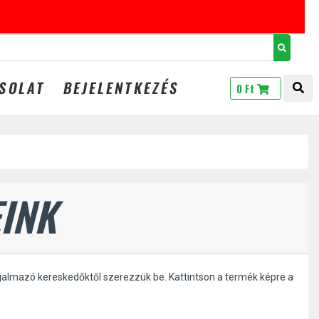
GINGS20
SOLAT
BEJELENTKEZÉS
TOG
0 Ft
INK
galmazó kereskedőktől szerezzük be. Kattintson a termék képre a