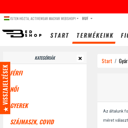
DECEMBER
HUF
ISTEN HOZTA, ACTIVEWEAR MAGYAR WEBSHOP!
START
TERMÉKEINK
FI
KATEGÓRIÁK
Start
Gyár
★ VISSZAJELZÉSEK
FÉRFI
NŐI
GYEREK
Az általunk f
SZÁJMASZK, COVID
méret válasz