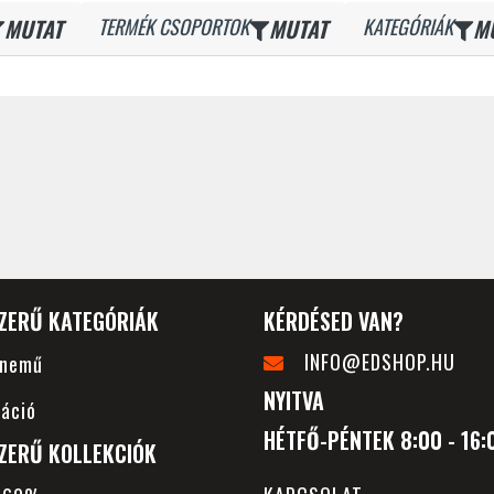
MUTAT
TERMÉK CSOPORTOK
MUTAT
KATEGÓRIÁK
M
ZERŰ KATEGÓRIÁK
KÉRDÉSED VAN?
INFO@EDSHOP.HU
rnemű
NYITVA
áció
HÉTFŐ-PÉNTEK 8:00 - 16:
ZERŰ KOLLEKCIÓK