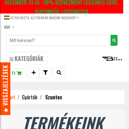
DECEMBER 31-IG -20% KEDVEZMÉNY LEGGINGS-EKRE.
KUPONKÓD: LEGGINGS20
ISTEN HOZTA, ACTIVEWEAR MAGYAR WEBSHOP!
HUF
KATEGÓRIÁK
★ VISSZAJELZÉSEK
0 Ft
Start
Gyártók
Szuntex
TERMÉKEINK