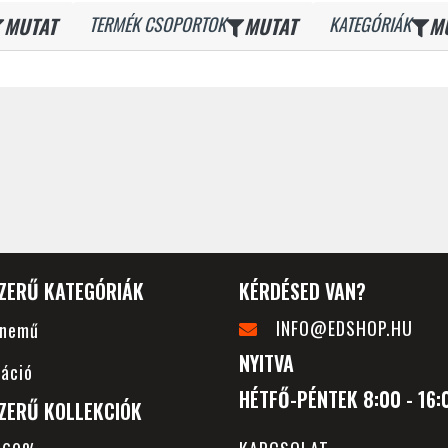
MUTAT
TERMÉK CSOPORTOK
MUTAT
KATEGÓRIÁK
M
ZERŰ KATEGÓRIÁK
KÉRDÉSED VAN?
INFO@EDSHOP.HU
rnemű
NYITVA
áció
HÉTFŐ-PÉNTEK 8:00 - 16:
ZERŰ KOLLEKCIÓK