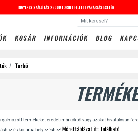
INGYENES SZÁLLÍTÁS 28000 FORINT FELETTI VÁSÁRLÁS ESETÉN
 31-IG -20% KEDVEZMÉNY LEGGINGS-EKRE. KUPONKÓD: LEG
ÓK
KOSÁR
INFORMÁCIÓK
BLOG
KAPC
tók
Turbó
TERMÉKE
orgalmazott termékeket eredeti márkáktól vagy azokat hivatalosan for
Mérettáblázat itt található
táshoz és kosárba helyezéshez!