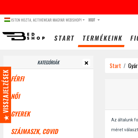
DECEMBER
HUF
ISTEN HOZTA, ACTIVEWEAR MAGYAR WEBSHOP!
START
TERMÉKEINK
FI
KATEGÓRIÁK
Start
Gyár
★ VISSZAJELZÉSEK
FÉRFI
NŐI
GYEREK
Az általunk f
SZÁJMASZK, COVID
méret válasz