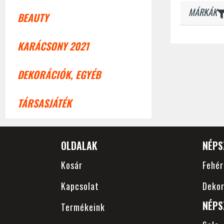
MÁRKÁK
BEAUTY
KARÁCSONY 2021
DEKORÁCIÓK, EGYÉB
TÁRSASJÁTÉK
OLDALAK
NÉPS
Kosár
Fehé
Kapcsolat
Dekor
NÉPS
Termékeink