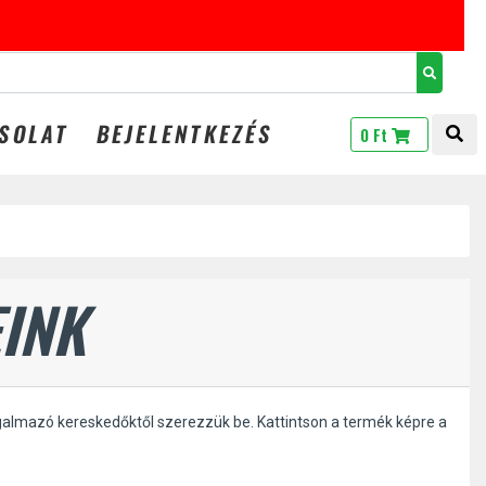
GINGS20
SOLAT
BEJELENTKEZÉS
TOG
0 Ft
INK
galmazó kereskedőktől szerezzük be. Kattintson a termék képre a