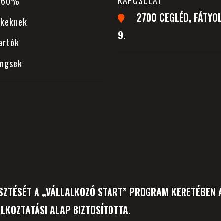
KAPCSOLAT
 -60%
2700 CEGLÉD, FÁTYOL
ekeknek
9.
artók
ingsek
SZTÉSÉT A „VÁLLALKOZÓ START” PROGRAM KERETÉBEN A
LKOZTATÁSI ALAP BIZTOSÍTOTTA.