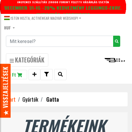
DECEMBER 31-IG -20% KEDVEZMÉNY LEGGINGS-EKRE.
KUPONKÓD: LEGGINGS20
ISTEN HOZTA, ACTIVEWEAR MAGYAR WEBSHOP!
HUF
KATEGÓRIÁK
★ VISSZAJELZÉSEK
0 Ft
Start
Gyártók
Gatta
TERMÉKEINK