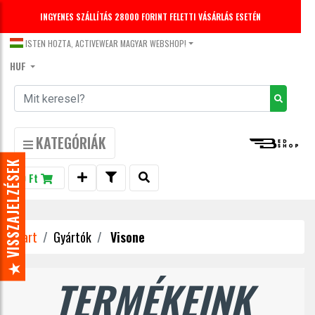
INGYENES SZÁLLÍTÁS 28000 FORINT FELETTI VÁSÁRLÁS ESETÉN
DECEMBER 31-IG -20% KEDVEZMÉNY LEGGINGS-EKRE.
KUPONKÓD: LEGGINGS20
ISTEN HOZTA, ACTIVEWEAR MAGYAR WEBSHOP!
HUF
KATEGÓRIÁK
★ VISSZAJELZÉSEK
0 Ft
Start
Gyártók
Visone
TERMÉKEINK