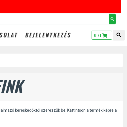
GINGS20
SOLAT
BEJELENTKEZÉS
TOG
0 Ft
INK
galmazó kereskedőktől szerezzük be. Kattintson a termék képre a