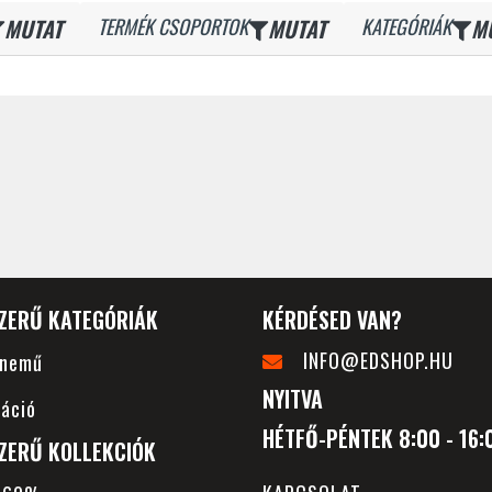
MUTAT
TERMÉK CSOPORTOK
MUTAT
KATEGÓRIÁK
M
ZERŰ KATEGÓRIÁK
KÉRDÉSED VAN?
INFO@EDSHOP.HU
rnemű
NYITVA
áció
HÉTFŐ-PÉNTEK 8:00 - 16:
ZERŰ KOLLEKCIÓK