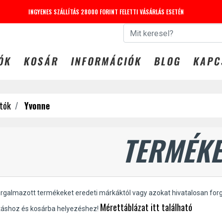
INGYENES SZÁLLÍTÁS 28000 FORINT FELETTI VÁSÁRLÁS ESETÉN
 31-IG -20% KEDVEZMÉNY LEGGINGS-EKRE. KUPONKÓD: LEG
ÓK
KOSÁR
INFORMÁCIÓK
BLOG
KAPC
tók
Yvonne
TERMÉKE
orgalmazott termékeket eredeti márkáktól vagy azokat hivatalosan for
Mérettáblázat itt található
táshoz és kosárba helyezéshez!