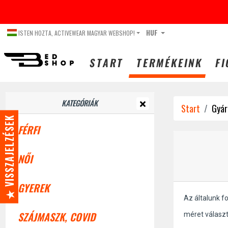
DECEMBER
HUF
ISTEN HOZTA, ACTIVEWEAR MAGYAR WEBSHOP!
START
TERMÉKEINK
FI
KATEGÓRIÁK
Start
Gyár
★ VISSZAJELZÉSEK
FÉRFI
NŐI
GYEREK
Az általunk f
SZÁJMASZK, COVID
méret válasz