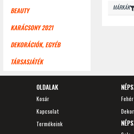
MÁRKÁK
BEAUTY
KARÁCSONY 2021
DEKORÁCIÓK, EGYÉB
TÁRSASJÁTÉK
OLDALAK
NÉPS
Kosár
Fehé
Kapcsolat
Dekor
NÉPS
Termékeink