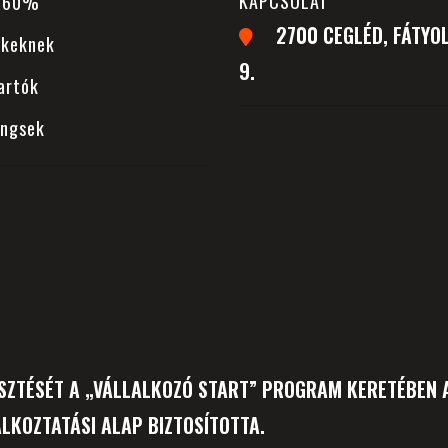
KAPCSOLAT
 -60%
2700 CEGLÉD, FÁTYOL
ekeknek
9.
artók
ingsek
SZTÉSÉT A „VÁLLALKOZÓ START” PROGRAM KERETÉBEN A
LKOZTATÁSI ALAP BIZTOSÍTOTTA.