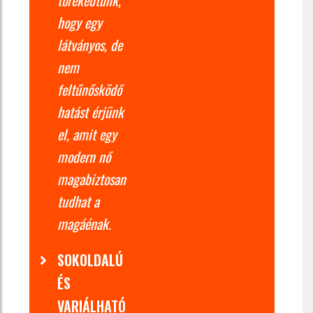
hogy egy
látványos, de
nem
feltűnősködő
hatást érjünk
el, amit egy
modern nő
magabiztosan
tudhat a
magáénak.
SOKOLDALÚ
ÉS
VARIÁLHATÓ