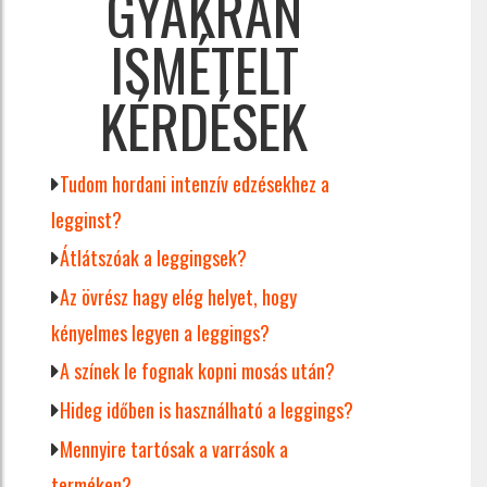
GYAKRAN
ISMÉTELT
KÉRDÉSEK
Tudom hordani intenzív edzésekhez a
legginst?
Átlátszóak a leggingsek?
Az övrész hagy elég helyet, hogy
kényelmes legyen a leggings?
A színek le fognak kopni mosás után?
Hideg időben is használható a leggings?
Mennyire tartósak a varrások a
terméken?