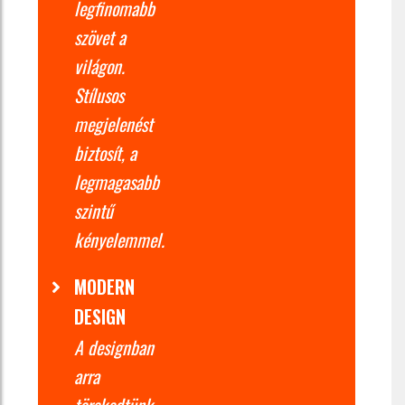
legfinomabb
szövet a
világon.
Stílusos
megjelenést
biztosít, a
legmagasabb
szintű
kényelemmel.
MODERN
DESIGN
A designban
arra
törekedtünk,