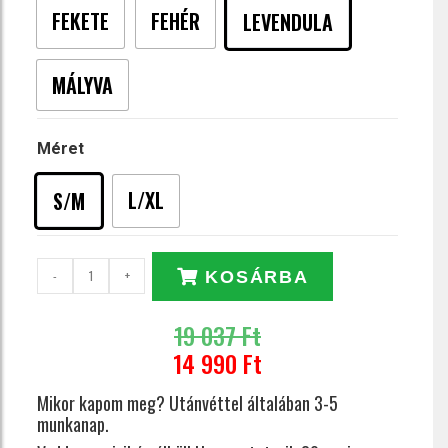
FEKETE
FEHÉR
LEVENDULA
MÁLYVA
Méret
L/XL
S/M
-
+
KOSÁRBA
19 037 Ft
14 990 Ft
Mikor kapom meg?
Utánvéttel általában 3-5
munkanap.