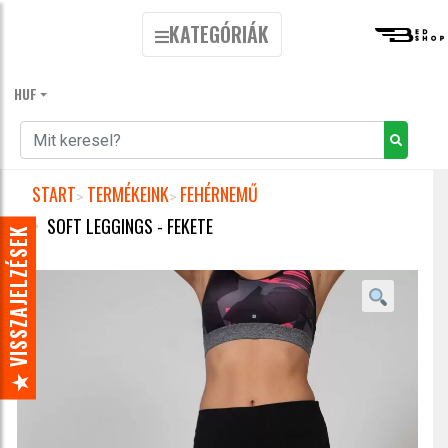
DECEMBER 31-IG -20% KEDVEZMÉNY LEGGINGS-EKRE.
KATEGÓRIÁK
KUPONKÓD: LEGGINGS20
ISTEN HOZTA, ACTIVEWEAR MAGYAR WEBSHOP!
HUF
START
TERMÉKEINK
FEHÉRNEMŰ
SOFT LEGGINGS - FEKETE
★ VISSZAJELZÉSEK