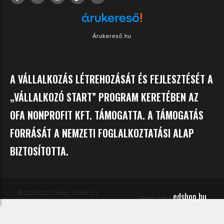
Árukereső.hu
A VÁLLALKOZÁS LÉTREHOZÁSÁT ÉS FEJLESZTÉSÉT A
„VÁLLALKOZÓ START” PROGRAM KERETÉBEN AZ
OFA NONPROFIT KFT. TÁMOGATTA. A TÁMOGATÁS
FORRÁSÁT A NEMZETI FOGLALKOZTATÁSI ALAP
BIZTOSÍTOTTA.
© 2020-2021 Nagy Zoltán E.V.
edshop.hu
Fejlesztette