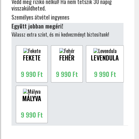
Vedd meg rizikó nélkül!
Ha nem tetszik 30 napig
visszaküldheted.
Személyes átvétel ingyenes
Együtt jobban megéri!
Válassz extra színt, és mi kedvezményt biztosítunk!
FEKETE
FEHÉR
LEVENDULA
9 990 Ft
9 990 Ft
9 990 Ft
MÁLYVA
9 990 Ft