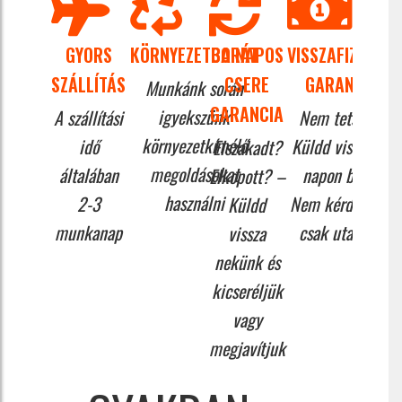
GYORS
KÖRNYEZETBARÁT
30 NAPOS
VISSZAFIZETÉSI
SZÁLLÍTÁS
CSERE
GARANCIA
Munkánk során
GARANCIA
igyekszünk
A szállítási
Nem tetszik?
környezetkímélő
idő
Küldd vissza 14
Elszakadt?
megoldásokat
általában
napon belül!
Elkopott? –
használni
2-3
Nem kérdezünk,
Küldd
munkanap
csak utalunk.
vissza
nekünk és
kicseréljük
vagy
megjavítjuk