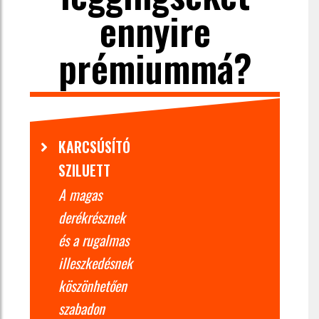
ennyire
prémiummá?
KARCSÚSÍTÓ
SZILUETT
A magas
derékrésznek
és a rugalmas
illeszkedésnek
köszönhetően
szabadon