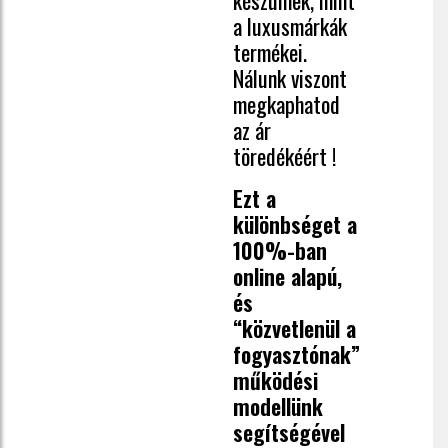
a luxusmárkák
termékei.
Nálunk viszont
megkaphatod
az ár
töredékéért !
Ezt a
különbséget a
100%-ban
online alapú,
és
“közvetlenül a
fogyasztónak”
működési
modellünk
segítségével