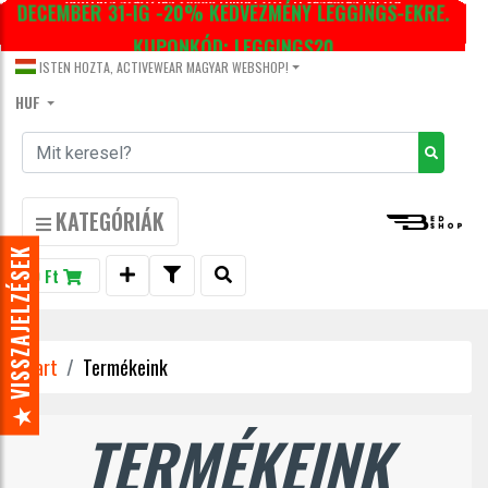
DECEMBER 31-IG -20% KEDVEZMÉNY LEGGINGS-EKRE.
KUPONKÓD: LEGGINGS20
ISTEN HOZTA, ACTIVEWEAR MAGYAR WEBSHOP!
HUF
KATEGÓRIÁK
★ VISSZAJELZÉSEK
0 Ft
Start
Termékeink
TERMÉKEINK