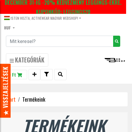
DECEMBER 31-IG -20% KEDVEZMÉNY LEGGINGS-EKRE.
KUPONKÓD: LEGGINGS20
ISTEN HOZTA, ACTIVEWEAR MAGYAR WEBSHOP!
HUF
KATEGÓRIÁK
★ VISSZAJELZÉSEK
0 Ft
Start
Termékeink
TERMÉKEINK